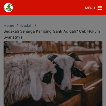
MENU
Home
Ibadah
Sedekah Seharga Kambing Ganti Aqiqah? Cek Hukum
Syariatnya