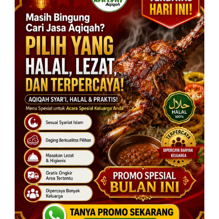
manajemen makanan inilah yang membuat sate tetap
menjadi primadona hingga kini.
Variasi Bumbu yang Kaya
Sate kambing biasanya hadir dengan dua pilihan
bumbu populer: bumbu kacang yang kental atau
bumbu kecap pedas yang segar. Fleksibilitas ini
membebaskan tamu memilih sesuai selera. Tambahan
acar dan irisan bawang merah akan menyempurnakan
kenikmatannya.
Perpaduan daging yang dibakar sempurna dengan
bumbu kaya rempah menciptakan ledakan rasa di
mulut. Sate kambing tak hanya mengenyangkan, tapi
juga memberikan kepuasan kuliner mendalam bagi
para pecinta daging.