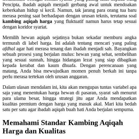
Pencipta, ibadah aqiqah menjadi gerbang awal untuk mendoakan
keberkahan hidup si kecil. Namun, tak jarang para orang tua baru
merasa pening saat berhadapan dengan urusan teknis, terutama soal
kambing aqiqah harga
yang fluktuatif namun harus tetap sesuai
dengan koridor syariat.
Memilih hewan aqiqah sejatinya bukan sekadar memburu angka
termurah di label harga. Ini adalah tentang mencari yang paling
afdhal
agar hati merasa tenang dan ibadah menjadi sah. Bayangkan
sebuah prosesi yang berjalan mulus: hewan yang sehat, sembelihan
yang sesuai sunnah, hingga hidangan lezat yang siap dibagikan
kepada kerabat dan kaum dhuafa. Dengan perencanaan yang
matang, Anda bisa mewujudkan momen penuh berkah ini tanpa
perlu merasa tertekan oleh urusan anggaran.
Dalam ulasan mendalam ini, kita akan mengupas tuntas variabel apa
saja yang menentukan harga hewan di pasaran, syarat sah menurut
para ulama besar, hingga strategi jitu agar Anda mendapatkan
kualitas premium dengan harga yang masuk akal. Mari kita bedah
satu per satu agar ibadah aqiqah buah hati Anda berjalan sempurna.
Memahami Standar Kambing Aqiqah
Harga dan Kualitas