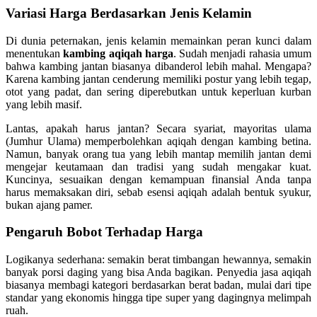
Variasi Harga Berdasarkan Jenis Kelamin
Di dunia peternakan, jenis kelamin memainkan peran kunci dalam
menentukan
kambing aqiqah harga
. Sudah menjadi rahasia umum
bahwa kambing jantan biasanya dibanderol lebih mahal. Mengapa?
Karena kambing jantan cenderung memiliki postur yang lebih tegap,
otot yang padat, dan sering diperebutkan untuk keperluan kurban
yang lebih masif.
Lantas, apakah harus jantan? Secara syariat, mayoritas ulama
(Jumhur Ulama) memperbolehkan aqiqah dengan kambing betina.
Namun, banyak orang tua yang lebih mantap memilih jantan demi
mengejar keutamaan dan tradisi yang sudah mengakar kuat.
Kuncinya, sesuaikan dengan kemampuan finansial Anda tanpa
harus memaksakan diri, sebab esensi aqiqah adalah bentuk syukur,
bukan ajang pamer.
Pengaruh Bobot Terhadap Harga
Logikanya sederhana: semakin berat timbangan hewannya, semakin
banyak porsi daging yang bisa Anda bagikan. Penyedia jasa aqiqah
biasanya membagi kategori berdasarkan berat badan, mulai dari tipe
standar yang ekonomis hingga tipe super yang dagingnya melimpah
ruah.