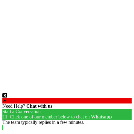
Admin
Online
Need help? Chat via Whatsapp
Need Help?
Chat with us
Start a Conversation
Hi! Click one of our member below to chat on
Whatsapp
The team typically replies in a few minutes.