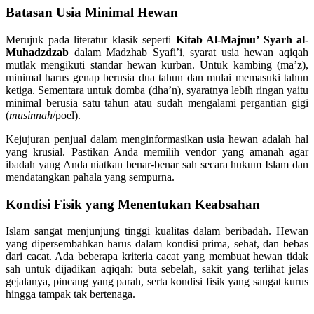
Batasan Usia Minimal Hewan
Merujuk pada literatur klasik seperti
Kitab Al-Majmu’ Syarh al-
Muhadzdzab
dalam Madzhab Syafi’i, syarat usia hewan aqiqah
mutlak mengikuti standar hewan kurban. Untuk kambing (ma’z),
minimal harus genap berusia dua tahun dan mulai memasuki tahun
ketiga. Sementara untuk domba (dha’n), syaratnya lebih ringan yaitu
minimal berusia satu tahun atau sudah mengalami pergantian gigi
(
musinnah
/poel).
Kejujuran penjual dalam menginformasikan usia hewan adalah hal
yang krusial. Pastikan Anda memilih vendor yang amanah agar
ibadah yang Anda niatkan benar-benar sah secara hukum Islam dan
mendatangkan pahala yang sempurna.
Kondisi Fisik yang Menentukan Keabsahan
Islam sangat menjunjung tinggi kualitas dalam beribadah. Hewan
yang dipersembahkan harus dalam kondisi prima, sehat, dan bebas
dari cacat. Ada beberapa kriteria cacat yang membuat hewan tidak
sah untuk dijadikan aqiqah: buta sebelah, sakit yang terlihat jelas
gejalanya, pincang yang parah, serta kondisi fisik yang sangat kurus
hingga tampak tak bertenaga.