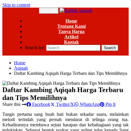
Skip to content
MENU
Home
Tentang Kami
Tanya Harga
Artikel
Kontak
Search for:
Home
Aqiqah
Daftar Kambing Aqiqah Harga Terbaru dan Tips Memilihnya
Daftar Kambing Aqiqah Harga Terbaru
dan Tips Memilihnya
Share this
Facebook
Twitter/X
WhatsApp
Pin It
Tangis pertama sang buah hati bukan sekadar suara, melainkan
melodi terindah yang pernah mendarat di telinga orang tua.
Kehadirannya membawa sejuta harapan dan kebahagiaan yang tak
terlukiskan. Sebagai bentuk syukur yang paling tulus kepada Sang