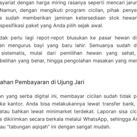
a syariat dengan harga miring rasanya seperti mencari jar
 Namun, dengan mengikuti program cicilan, pihak penye
ya sudah memberikan jaminan ketersediaan stok hewan
spesifikasi paket yang Anda pilih sejak awal.
dak perlu lagi repot-repot blusukan ke pasar hewan d
kan mengurus bayi yang baru lahir. Semuanya sudah di
 sistematis, mulai dari pemilihan hewan yang sehat,
elihan yang benar, hingga pengolahan masakan yang m
han Pembayaran di Ujung Jari
n yang serba digital ini, membayar cicilan sudah tidak pe
ke kantor. Anda bisa melakukannya lewat transfer bank
, atau bahkan lewat minimarket terdekat. Laporan sisa cic
a dikirimkan secara berkala melalui WhatsApp, sehingga A
u “tabungan aqiqah” ini dengan sangat mudah.