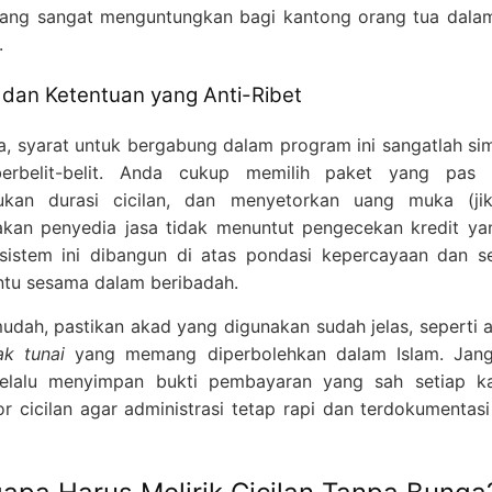
ang sangat menguntungkan bagi kantong orang tua dala
.
 dan Ketentuan yang Anti-Ribet
a, syarat untuk bergabung dalam program ini sangatlah si
berbelit-belit. Anda cukup memilih paket yang pas d
ukan durasi cicilan, dan menyetorkan uang muka (jik
kan penyedia jasa tidak menuntut pengecekan kredit ya
sistem ini dibangun di atas pondasi kepercayaan dan 
u sesama dalam beribadah.
udah, pastikan akad yang digunakan sudah jelas, seperti
ak tunai
yang memang diperbolehkan dalam Islam. Jang
selalu menyimpan bukti pembayaran yang sah setiap ka
r cicilan agar administrasi tetap rapi dan terdokumentas
Admin
Online
Need help? Chat via Whatsapp