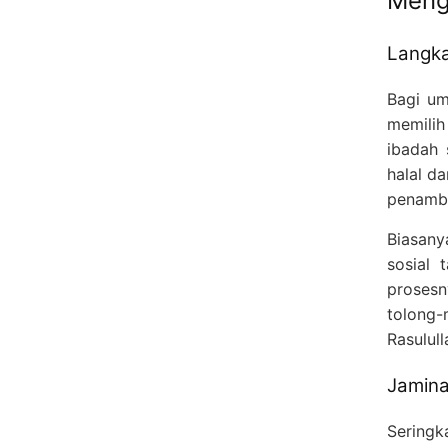
Meng
Langka
Bagi um
memili
ibadah 
halal d
penamba
Biasany
sosial 
proses
tolong
Rasulul
Jamin
Seringk