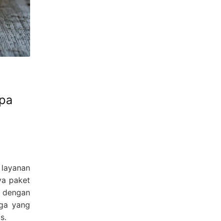
npa
layanan
a paket
a dengan
rga yang
s.