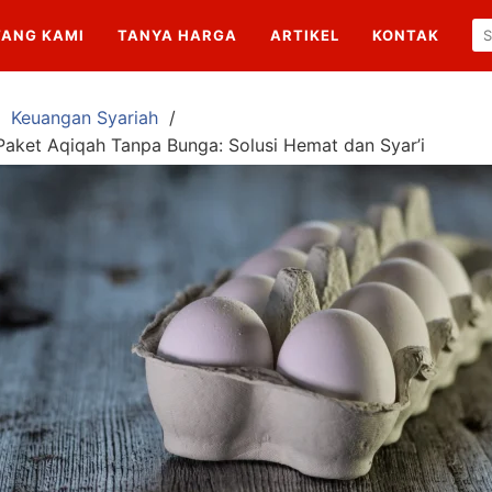
TANG KAMI
TANYA HARGA
ARTIKEL
KONTAK
Keuangan Syariah
 Paket Aqiqah Tanpa Bunga: Solusi Hemat dan Syar’i