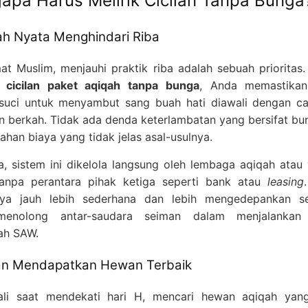
apa Harus Melirik Cicilan Tanpa Bunga
h Nyata Menghindari Riba
at Muslim, menjauhi praktik riba adalah sebuah prioritas
h
cicilan paket aqiqah tanpa bunga
, Anda memastika
suci untuk menyambut sang buah hati diawali dengan c
an berkah. Tidak ada denda keterlambatan yang bersifat bu
han biaya yang tidak jelas asal-usulnya.
a, sistem ini dikelola langsung oleh lembaga aqiqah atau
tanpa perantara pihak ketiga seperti bank atau
leasing
nya jauh lebih sederhana dan lebih mengedepankan s
-menolong antar-saudara seiman dalam menjalankan
lah SAW.
an Mendapatkan Hewan Terbaik
ali saat mendekati hari H, mencari hewan aqiqah yan