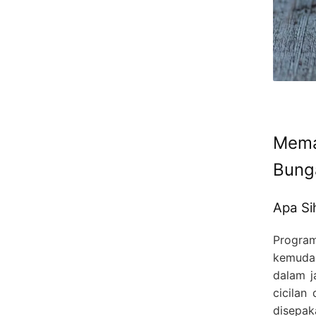
Mema
Bung
Apa Si
Progra
kemuda
dalam j
cicilan
disepak