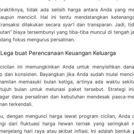
(Klik pada gambar)
raktiknya, tidak ada selisih harga antara Anda yang 
aupun mencicil. Hal ini tentu mendatangkan ketenang
transaksi dilakukan secara
syar’i
dan transparan. Jadi, ti
jutan” biaya tersembunyi yang tiba-tiba muncul di tengah ja
dang fokus mengurus persalinan.
Lega buat Perencanaan Keuangan Keluarga
cicilan ini memungkinkan Anda untuk menyisihkan dan
p dan konsisten. Bayangkan jika Anda sudah mulai mencic
hamilan memasuki bulan ketiga, artinya ada waktu seki
tujuh bulan untuk melunasi paket tersebut. Strategi in
gar dana persalinan dan kebutuhan mendesak pasca-me
man terkendali.
itu, dengan mengunci harga lewat program cicilan, Anda 
ungi dari fluktuasi harga hewan ternak yang seringkali 
 menjelang hari raya atau akibat inflasi. Ini adalah bentuk