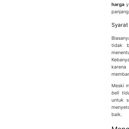
harga
y
panjang
Syarat
Biasany
tidak 
menent
Kebanya
karena 
membant
Meski m
beli tid
untuk 
menyeto
baik.