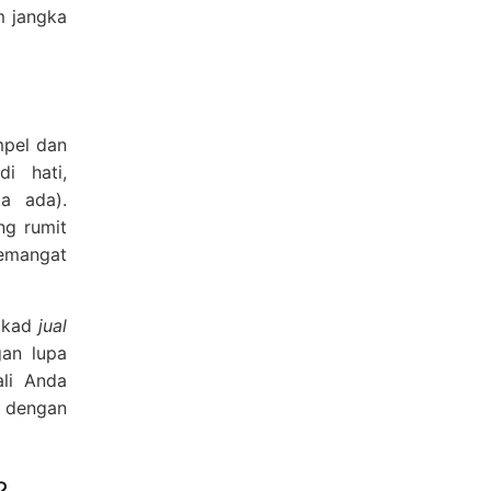
m jangka
mpel dan
i hati,
a ada).
ng rumit
semangat
 akad
jual
an lupa
li Anda
i dengan