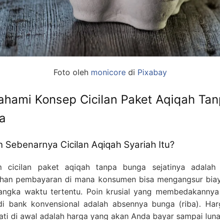
Foto oleh
monicore
di
Pixabay
hami Konsep Cicilan Paket Aqiqah Ta
a
h Sebenarnya Cicilan Aqiqah Syariah Itu?
m cicilan paket aqiqah tanpa bunga sejatinya adalah 
han pembayaran di mana konsumen bisa mengangsur biay
angka waktu tertentu. Poin krusial yang membedakanny
 di bank konvensional adalah absennya bunga (riba). Ha
Daftar Harga Paket Aqiqah Terbaru
ati di awal adalah harga yang akan Anda bayar sampai luna