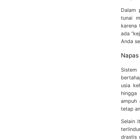
Dalam p
tunai m
karena 
ada “ke
Anda se
Napas 
Sistem 
bertaha
usia ke
hingga 
ampuh a
tetap a
Selain 
terlind
drastis