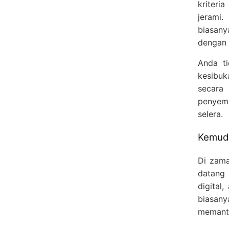
kriteri
jerami.
biasan
dengan 
Anda ti
kesibu
secara
penyemb
selera.
Kemuda
Di zama
datang 
digital
biasany
memanta