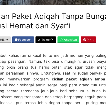
ilan Paket Aqiqah Tanpa Bung
usi Hemat dan Syar’i
THIS
Facebook
Twitter/X
WhatsApp
Pin It
ut kehadiran si kecil tentu menjadi momen yang paling
tiap pasangan. Namun, tak bisa dimungkiri, urusan biay
ang bikin orang tua harus putar otak agar tidak men
an persalinan lainnya. Untungnya, saat ini sudah banyak 
ang menawarkan program
cicilan paket aqiqah tanp
 ini hadir sebagai angin segar bagi para orang tua unt
g secara terencana jauh-jauh hari sebelum si buah hat
sistem yang transparan dan tetap berpegang teguh pada 
inansial pun terasa lebih ringan tanpa perlu pusing me