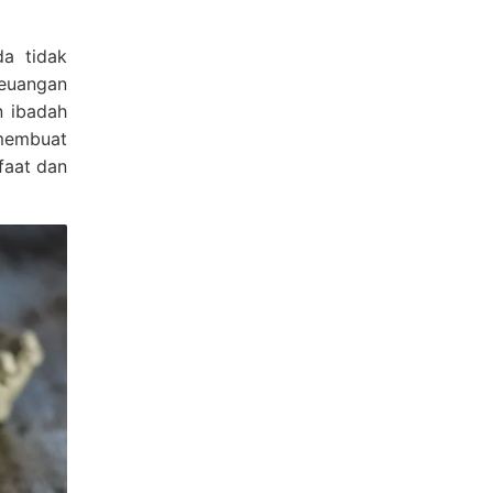
da tidak
euangan
n ibadah
membuat
faat dan