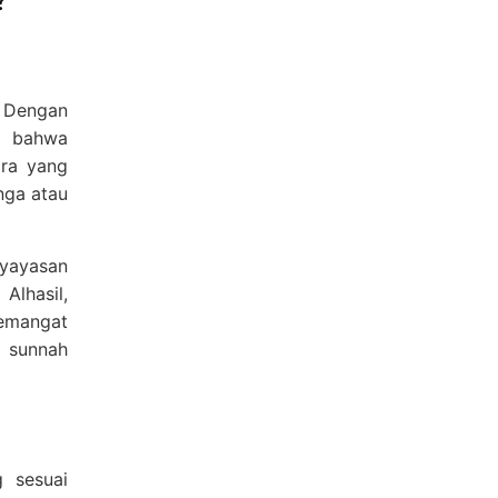
?
. Dengan
n bahwa
ara yang
nga atau
 yayasan
. Alhasil,
emangat
 sunnah
g sesuai