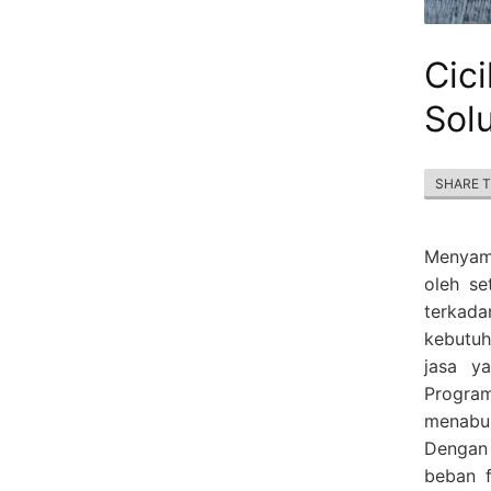
Cic
Sol
SHARE 
Menyamb
oleh se
terkad
kebutuh
jasa y
Program
menabun
Dengan 
beban f