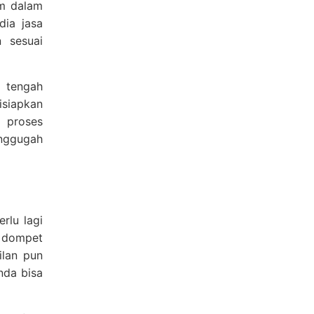
um dalam
dia jasa
 sesuai
i tengah
siapkan
 proses
enggugah
rlu lagi
, dompet
ilan pun
nda bisa