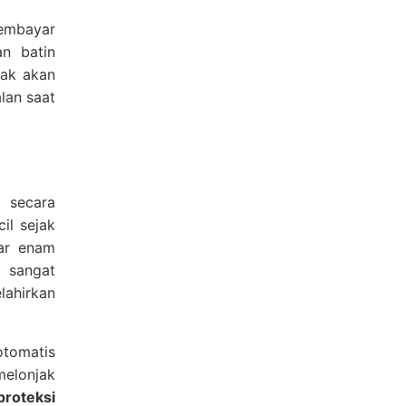
membayar
an batin
dak akan
lan saat
a secara
il sejak
tar enam
i sangat
lahirkan
otomatis
melonjak
proteksi