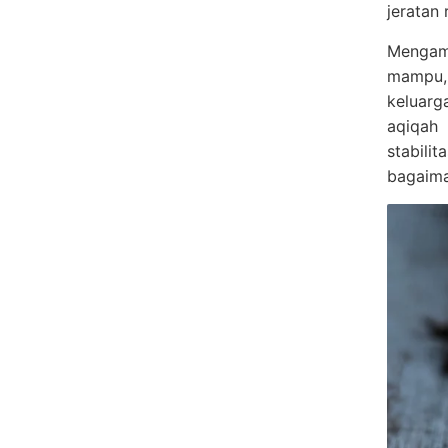
jeratan
Mengamb
mampu,
keluarg
aqiqah
stabili
bagaima