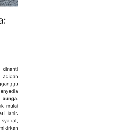
a:
 dinanti
a aqiqah
gganggu
penyedia
a bunga
.
uk mulai
i lahir.
syariat,
mikirkan