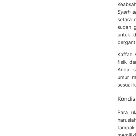
Keabsa
Syarh 
setara 
sudah g
untuk d
bergant
Kaffah 
fisik d
Anda, 
umur ma
sesuai 
Kondis
Para u
harusla
tampak 
memili