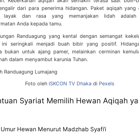
h. Keberkahan aqiqah akan semakin terasa saat bulir-b
(Klik pada gambar)
engalir dari para penerima hidangan. Paket aqiqah yang
 layak dan rasa yang memanjakan lidah adalah
rmatan Anda kepada tamu.
kungan Randuagung yang kental dengan semangat kekel
ni seringkali menjadi buah bibir yang positif. Hidan
a bukan untuk ajang pamer, melainkan cerminan kemuli
mah dalam menyambut karunia Tuhan.
Foto oleh
ISKCON TV Dhaka
di
Pexels
ntuan Syariat Memilih Hewan Aqiqah y
 Umur Hewan Menurut Madzhab Syafi’i