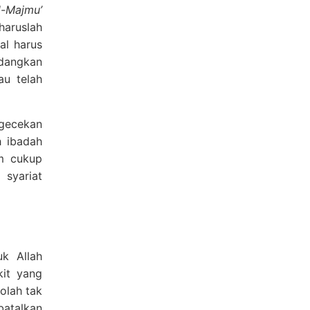
l-Majmu’
haruslah
al harus
edangkan
au telah
ngecekan
h ibadah
m cukup
 syariat
k Allah
kit yang
olah tak
atalkan