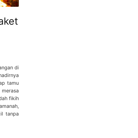
aket
angan di
hadirnya
iap tamu
a merasa
dah fikih
amanah,
il tanpa