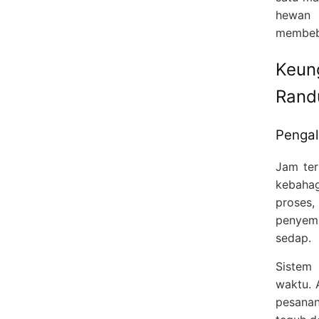
hewan 
membeba
Keun
Rand
Pengal
Jam ter
kebahag
proses,
penyem
sedap.
Sistem 
waktu. 
pesanan