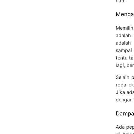
hati.
Mengap
Memilih
adalah 
adalah 
sampai 
tentu t
lagi, be
Selain 
roda ek
Jika ad
dengan 
Dampak
Ada pep