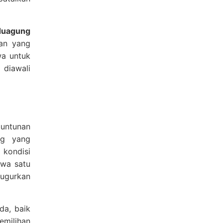
duagung
kan yang
wa untuk
diawali
tuntunan
ng yang
 kondisi
wa satu
ugurkan
da, baik
emilihan