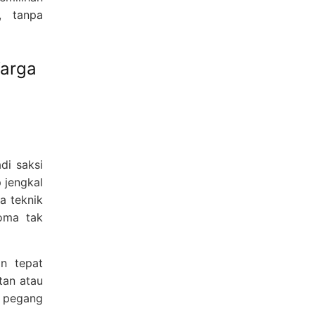
, tanpa
Warga
di saksi
 jengkal
a teknik
oma tak
an tepat
tan atau
i pegang