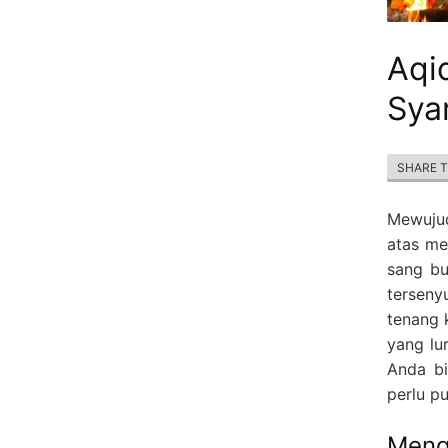
Aqi
Syar
SHARE 
Mewujud
atas me
sang bu
terseny
tenang k
yang lu
Anda bi
perlu p
Meng