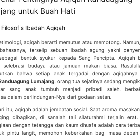
jang untuk Buah Hati
Filosofis Ibadah Aqiqah
etimologi, aqiqah berarti memutus atau memotong. Namun, 
bahasanya, terselip sebuah ibadah agung yakni penyem
sebagai bentuk syukur kepada Sang Pencipta. Aqiqah b
r selebrasi budaya atau jamuan makan biasa. Rasulul
utkan bahwa setiap anak tergadai dengan aqiqahnya. 
 Randuagung Lumajang
, orang tua sejatinya sedang mengik
ar sang anak tumbuh menjadi pribadi saleh, berbak
asa dalam perlindungan-Nya dari godaan setan.
ari itu, aqiqah adalah jembatan sosial. Saat aroma masakan
ing dibagikan, di sanalah tali silaturahmi terjalin erat.
iaan dengan tetangga dan kaum dhuafa adalah cara terba
uk pintu langit, memohon keberkahan bagi masa depan 