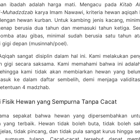
han ibadah adalah harga mati. Mengacu pada
Kitab A
al-Muhadzdzab
karya Imam Nawawi, kriteria hewan aqiqah 
dengan hewan kurban. Untuk kambing jenis kacang, minim
enap berusia dua tahun dan memasuki tahun ketiga. S
omba atau gibas, minimal sudah berusia satu tahun at
i gigi depan (musinnah/poel).
Aqiqah sangat disiplin dalam hal ini. Kami melakukan pe
an gigi secara saksama. Kami memahami bahwa ini adala
sehingga kami tidak akan membiarkan hewan yang belu
suk ke dalam daftar sembelih, demi menjaga validitas
ketentuan 4 madzhab.
i Fisik Hewan yang Sempurna Tanpa Cacat
lama sepakat bahwa hewan yang dipersembahkan untu
h yang terbaik. Hewan tidak boleh buta, tidak boleh sa
Admin
Online
jelas, tidak pincang, dan tidak pula sangat kurus hingga se
Need help? Chat via Whatsapp
ki sumsum tulang. Cacat-cacat tersebut dapat memb