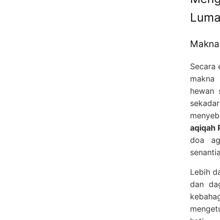
Luma
Makna 
Secara 
makna 
hewan 
sekada
menyeb
aqiqah
doa ag
senanti
Lebih d
dan dag
kebahag
menget