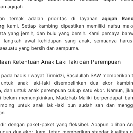
an aqiqah.
tan ternak adalah prioritas di layanan
aqiqah Ran
ng
kami. Setiap kambing dipastikan memiliki nafsu ma
ata yang jernih, dan bulu yang bersih. Kami percaya bah
i langkah awal kehidupan sang anak, semuanya harus 
sesuatu yang bersih dan sempurna.
aan Ketentuan Anak Laki-laki dan Perempuan
 pada hadis riwayat Tirmidzi, Rasulullah SAW memberikan 
untuk anak laki-laki disembelihkan dua ekor kambi
, dan untuk anak perempuan cukup satu ekor. Namun, jika
i belum memungkinkan, Madzhab Maliki berpendapat bah
ambing untuk anak laki-laki pun sudah sah dan mengg
an.
dir dengan paket-paket yang fleksibel. Apapun pilihan An
upun dua ekor, kami tetap memberikan standar kualitas p