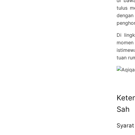
di bawa
tulus m
dengan
pengho
Di ling
momen i
istimew
tuan ru
Kete
Sah
Syarat