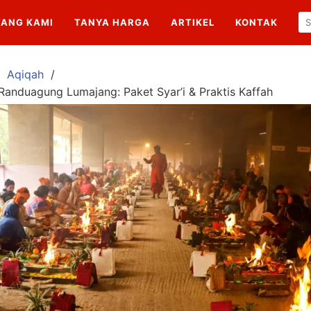
TANG KAMI
TANYA HARGA
ARTIKEL
KONTAK
Aqiqah
Randuagung Lumajang: Paket Syar’i & Praktis Kaffah