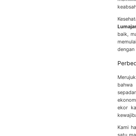
keabsah
Keseha
Lumaja
baik, m
memula
dengan 
Perbed
Merujuk
bahwa 
sepadan
ekonom
ekor k
kewajib
Kami ha
satu ma