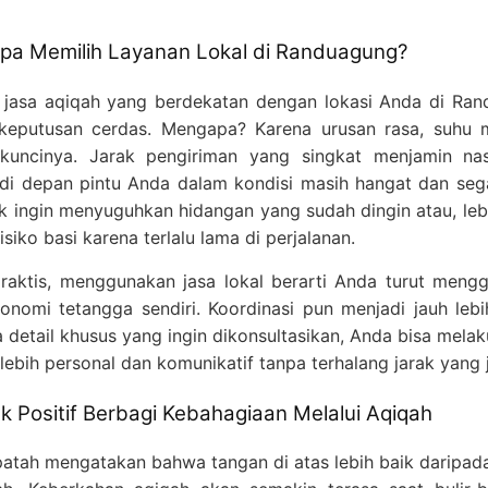
a Memilih Layanan Lokal di Randuagung?
 jasa aqiqah yang berdekatan dengan lokasi Anda di Ra
keputusan cerdas. Mengapa? Karena urusan rasa, suhu
kuncinya. Jarak pengiriman yang singkat menjamin na
di depan pintu Anda dalam kondisi masih hangat dan seg
ak ingin menyuguhkan hidangan yang sudah dingin atau, leb
risiko basi karena terlalu lama di perjalanan.
praktis, menggunakan jasa lokal berarti Anda turut meng
onomi tetangga sendiri. Koordinasi pun menjadi jauh lebi
a detail khusus yang ingin dikonsultasikan, Anda bisa mela
lebih personal dan komunikatif tanpa terhalang jarak yang 
 Positif Berbagi Kebahagiaan Melalui Aqiqah
Daftar Harga Paket Aqiqah Terbaru
atah mengatakan bahwa tangan di atas lebih baik daripad