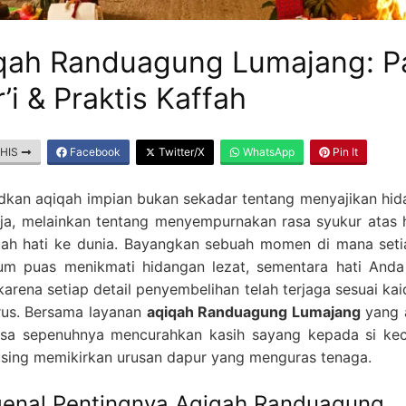
qah Randuagung Lumajang: P
’i & Praktis Kaffah
THIS
Facebook
Twitter/X
WhatsApp
Pin It
kan aqiqah impian bukan sekadar tentang menyajikan hid
ja, melainkan tentang menyempurnakan rasa syukur atas 
ah hati ke dunia. Bayangkan sebuah momen di mana set
um puas menikmati hidangan lezat, sementara hati And
arena setiap detail penyembelihan telah terjaga sesuai kai
rus. Bersama layanan
aqiqah Randuagung Lumajang
yang 
sa sepenuhnya mencurahkan kasih sayang kepada si kec
using memikirkan urusan dapur yang menguras tenaga.
enal Pentingnya Aqiqah Randuagung