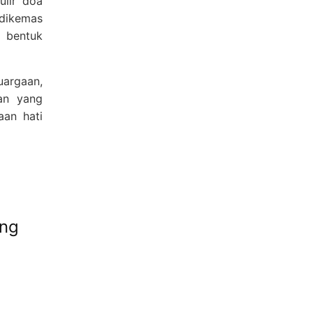
ulir doa
 dikemas
 bentuk
uargaan,
gan yang
aan hati
ang