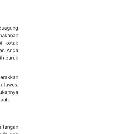
nduagung
 makanan
si kotak
ar. Anda
ih buruk
gerakkan
h luwes.
kukannya
jauh.
a tangan