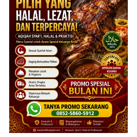
Memastikan Kesehatan Hewan di Musim
Kurban
Lonjakan permintaan di musim kurban terkadang
membuat pengawasan kesehatan jadi longgar. Sebagai
konsumen yang cerdas, pilihlah mitra yang menjamin
kesehatan hewannya secara transparan. Hewan yang
sehat bukan hanya syarat sah, tapi juga menjamin
daging yang dihasilkan berkualitas, bergizi, dan aman
bagi keluarga serta masyarakat.
Perhatikan pula pola pakannya. Hewan yang diberi
pakan alami tanpa zat kimia berbahaya akan
menghasilkan daging yang tidak berbau prengus dan
teksturnya lebih lembut. Hal ini sangat penting, apalagi
jika daging aqiqah tersebut akan diolah menjadi
hidangan spesial untuk menjamu tamu dan kerabat
dekat.