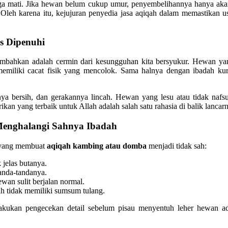
ga mati. Jika hewan belum cukup umur, penyembelihannya hanya akan
Oleh karena itu, kejujuran penyedia jasa aqiqah dalam memastikan u
s Dipenuhi
mbahkan adalah cermin dari kesungguhan kita bersyukur. Hewan yang
 memiliki cacat fisik yang mencolok. Sama halnya dengan ibadah ku
.
nya bersih, dan gerakannya lincah. Hewan yang lesu atau tidak naf
rikan yang terbaik untuk Allah adalah salah satu rahasia di balik lancar
Menghalangi Sahnya Ibadah
 yang membuat
aqiqah kambing atau domba
menjadi tidak sah:
jelas butanya.
tanda-tandanya.
an sulit berjalan normal.
ah tidak memiliki sumsum tulang.
elakukan pengecekan detail sebelum pisau menyentuh leher hewan ad