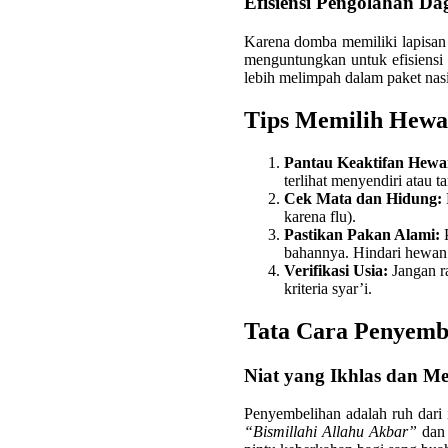
Efisiensi Pengolahan D
Karena domba memiliki lapisan d
menguntungkan untuk efisiensi
lebih melimpah dalam paket nas
Tips Memilih Hewa
Pantau Keaktifan Hewa
terlihat menyendiri atau 
Cek Mata dan Hidung:
karena flu).
Pastikan Pakan Alami:
P
bahannya. Hindari hewan 
Verifikasi Usia:
Jangan r
kriteria syar’i.
Tata Cara Penyemb
Niat yang Ikhlas dan 
Penyembelihan adalah ruh dari
“Bismillahi Allahu Akbar”
dan 