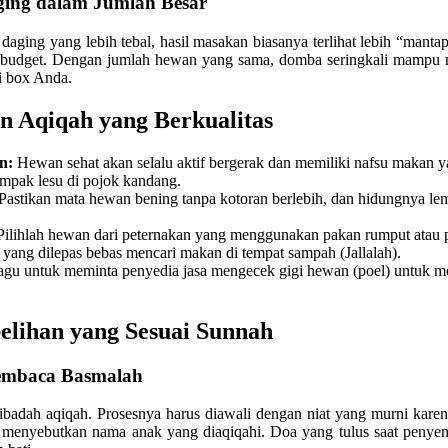
aging dalam Jumlah Besar
aging yang lebih tebal, hasil masakan biasanya terlihat lebih “manta
 budget. Dengan jumlah hewan yang sama, domba seringkali mampu me
i box Anda.
n Aqiqah yang Berkualitas
n:
Hewan sehat akan selalu aktif bergerak dan memiliki nafsu makan 
tampak lesu di pojok kandang.
Pastikan mata hewan bening tanpa kotoran berlebih, dan hidungnya le
ilihlah hewan dari peternakan yang menggunakan pakan rumput atau p
yang dilepas bebas mencari makan di tempat sampah (Jallalah).
agu untuk meminta penyedia jasa mengecek gigi hewan (poel) untuk m
elihan yang Sesuai Sunnah
Membaca Basmalah
 ibadah aqiqah. Prosesnya harus diawali dengan niat yang murni kar
menyebutkan nama anak yang diaqiqahi. Doa yang tulus saat penye