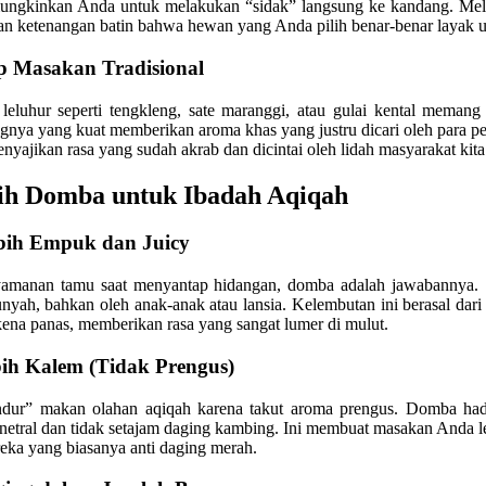
ungkinkan Anda untuk melakukan “sidak” langsung ke kandang. Mel
an ketenangan batin bahwa hewan yang Anda pilih benar-benar layak u
p Masakan Tradisional
n leluhur seperti tengkleng, sate maranggi, atau gulai kental meman
nya yang kuat memberikan aroma khas yang justru dicari oleh para pe
yajikan rasa yang sudah akrab dan dicintai oleh lidah masyarakat kita
h Domba untuk Ibadah Aqiqah
bih Empuk dan Juicy
nyamanan tamu saat menyantap hidangan, domba adalah jawabannya.
ah, bahkan oleh anak-anak atau lansia. Kelembutan ini berasal dar
kena panas, memberikan rasa yang sangat lumer di mulut.
ih Kalem (Tidak Prengus)
ur” makan olahan aqiqah karena takut aroma prengus. Domba hadir 
etral dan tidak setajam daging kambing. Ini membuat masakan Anda le
reka yang biasanya anti daging merah.