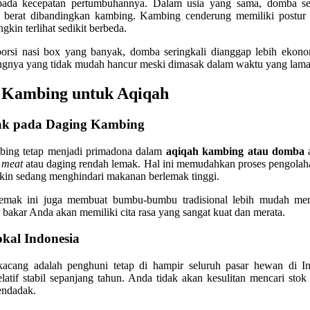
ada kecepatan pertumbuhannya. Dalam usia yang sama, domba seri
h berat dibandingkan kambing. Kambing cenderung memiliki postur y
in terlihat sedikit berbeda.
porsi nasi box yang banyak, domba seringkali dianggap lebih ekon
gingnya yang tidak mudah hancur meski dimasak dalam waktu yang lama
 Kambing untuk Aqiqah
k pada Daging Kambing
mbing tetap menjadi primadona dalam
aqiqah kambing atau domba
a
 meat
atau daging rendah lemak. Hal ini memudahkan proses pengolaha
in sedang menghindari makanan berlemak tinggi.
lemak ini juga membuat bumbu-bumbu tradisional lebih mudah mere
bakar Anda akan memiliki cita rasa yang sangat kuat dan merata.
okal Indonesia
cang adalah penghuni tetap di hampir seluruh pasar hewan di In
tif stabil sepanjang tahun. Anda tidak akan kesulitan mencari sto
endadak.