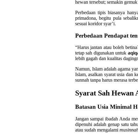
hewan tersebut; semakin gemuk
Perbedaan tipis biasanya hany
primadona, begitu pula sebali
sesuai koridor syar’i.
Perbedaan Pendapat ten
“Harus jantan atau boleh betina
tetap sah digunakan untuk
aqiq
lebih gagah dan kualitas daging
Namun, Islam adalah agama yan
Islam, asalkan syarat usia dan 
sunnah tanpa harus merasa terb
Syarat Sah Hewan 
Batasan Usia Minimal 
Jangan sampai ibadah Anda menj
dipenuhi adalah genap satu ta
atau sudah mengalami
musinna