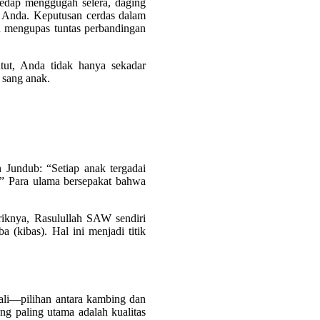
edap menggugah selera, daging
i Anda. Keputusan cerdas dalam
an mengupas tuntas perbandingan
ut, Anda tidak hanya sekadar
 sang anak.
Jundub: “Setiap anak tergadai
.” Para ulama bersepakat bahwa
riknya, Rasulullah SAW sendiri
 (kibas). Hal ini menjadi titik
bali—pilihan antara kambing dan
g paling utama adalah kualitas