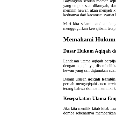
Bayangkan sebuah momen aqiqa
yang empuk saat dikunyah, dan
memilih hewan akan menjadi kun
keduanya dari kacamata syariat 
Mari kita selami panduan le
menggugurkan kewajiban, tetap
Memahami Hukum A
Dasar Hukum Aqiqah da
Landasan utama aqiqah berpij
dengan aqiqahnya, disembelihk
hewan yang sah digunakan ada
Dalam urusan
aqiqah kambin
pernah mengaqiqahi cucu tercin
terang bahwa domba memiliki k
Kesepakatan Ulama Em
Jika kita menilik kitab-kitab 
domba sebenarnya memberikan r