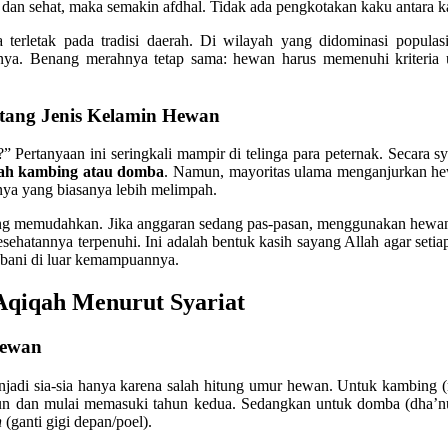
 dan sehat, maka semakin afdhal. Tidak ada pengkotakan kaku antar
a terletak pada tradisi daerah. Di wilayah yang didominasi popu
knya. Benang merahnya tetap sama: hewan harus memenuhi kriteria
tang Jenis Kelamin Hewan
?” Pertanyaan ini seringkali mampir di telinga para peternak. Secara sy
ah kambing atau domba
. Namun, mayoritas ulama menganjurkan hew
nya yang biasanya lebih melimpah.
g memudahkan. Jika anggaran sedang pas-pasan, menggunakan hewan 
kesehatannya terpenuhi. Ini adalah bentuk kasih sayang Allah agar seti
ebani di luar kemampuannya.
Aqiqah Menurut Syariat
Hewan
adi sia-sia hanya karena salah hitung umur hewan. Untuk kambing (
hun dan mulai memasuki tahun kedua. Sedangkan untuk domba (dha’n
h
(ganti gigi depan/poel).