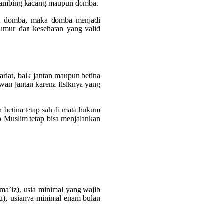
a kambing kacang maupun domba.
lasi domba, maka domba menjadi
 umur dan kesehatan yang valid
ariat, baik jantan maupun betina
an jantan karena fisiknya yang
betina tetap sah di mata hukum
ap Muslim tetap bisa menjalankan
ma’iz), usia minimal yang wajib
u), usianya minimal enam bulan