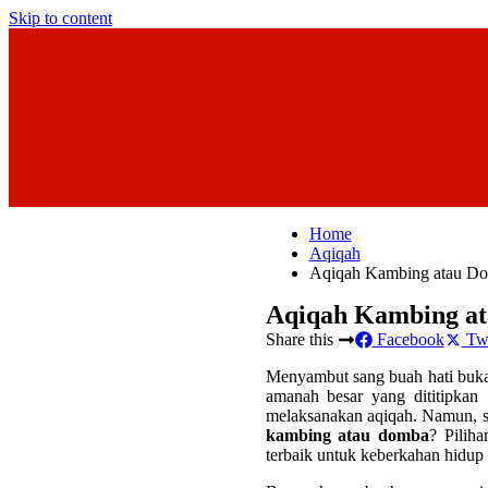
Skip to content
Home
Aqiqah
Aqiqah Kambing atau Do
Aqiqah Kambing at
Share this
Facebook
Twi
Menyambut sang buah hati buka
amanah besar yang dititipkan
melaksanakan aqiqah. Namun, se
kambing atau domba
? Pilih
terbaik untuk keberkahan hidup s