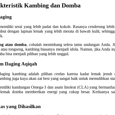
kteristik Kambing dan Domba
Daging
emiliki serat yang lebih padat dan kokoh. Rasanya cenderung lebih “
but dengan lapisan lemak yang lebih merata di bawah kulit, sehing
k.
ng atau domba
, cobalah menimbang selera tamu undangan Anda. J
 atau tongseng, kambing biasanya menjadi idola. Namun, jika Anda in
a bisa menjadi pilihan yang lebih unggul.
am Daging Aqiqah
daging kambing adalah pilihan cerdas karena kadar lemak jenuh d
bing juga kaya akan zat besi yang sangat baik untuk memulihkan sta
emiliki kandungan Omega-3 dan asam linoleat (CLA) yang bermanfaat
i, lemak domba memberikan energi yang cukup besar. Keduanya sam
as yang Dihasilkan