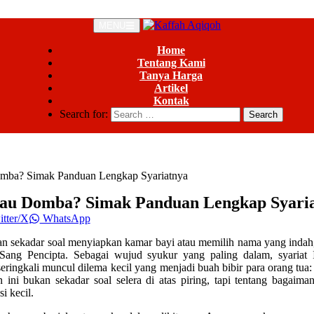
MENU
Home
Tentang Kami
Tanya Harga
Artikel
Kontak
Search for:
mba? Simak Panduan Lengkap Syariatnya
au Domba? Simak Panduan Lengkap Syari
tter/X
WhatsApp
n sekadar soal menyiapkan kamar bayi atau memilih nama yang indah
 Sang Pencipta. Sebagai wujud syukur yang paling dalam, syariat 
ringkali muncul dilema kecil yang menjadi buah bibir para orang tua
an ini bukan sekadar soal selera di atas piring, tapi tentang baga
i kecil.