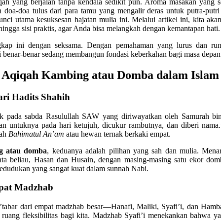
h yang berjalan tanpa kendala sedikit pun. Aroma masakan yang s
 doa-doa tulus dari para tamu yang mengalir deras untuk putra-putr
ci utama kesuksesan hajatan mulia ini. Melalui artikel ini, kita ak
hingga sisi praktis, agar Anda bisa melangkah dengan kemantapan hati.
ngkap ini dengan seksama. Dengan pemahaman yang lurus dan runt
i benar-benar sedang membangun fondasi keberkahan bagi masa depan
qiqah Kambing atau Domba dalam Islam
ri Hadits Shahih
ak pada sabda Rasulullah SAW yang diriwayatkan oleh Samurah bin 
an untuknya pada hari ketujuh, dicukur rambutnya, dan diberi nama
lah
Bahimatul An’am
atau hewan ternak berkaki empat.
g atau domba
, keduanya adalah pilihan yang sah dan mulia. Mena
ta beliau, Hasan dan Husain, dengan masing-masing satu ekor domba
edudukan yang sangat kuat dalam sunnah Nabi.
pat Madzhab
mu’tabar dari empat madzhab besar—Hanafi, Maliki, Syafi’i, dan Ham
uang fleksibilitas bagi kita. Madzhab Syafi’i menekankan bahwa yan