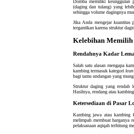
Domba memiliki keunggulan p
(daging dan tulang) yang lebi
sehingga volume dagingnya mungk
Jika Anda mengejar kuantitas 
tergantikan karena struktur da
Kelebihan Memilih
Rendahnya Kadar Lema
Salah satu alasan mengapa ka
kambing termasuk kategori
lean
bagi tamu undangan yang mungk
Struktur daging yang rendah 
Hasilnya, rendang atau kambing 
Ketersediaan di Pasar L
Kambing jawa atau kambing ka
melimpah membuat harganya rela
pelaksanaan aqiqah terhitung m