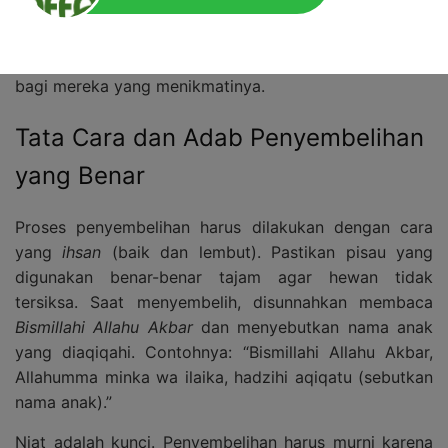
Allah SWT. Jangan mencari yang termurah, carilah
yang terbaik sesuai kemampuan, karena daging yang
dibagikan nantinya akan menjadi sumber kebahagiaan
bagi mereka yang menikmatinya.
Tata Cara dan Adab Penyembelihan
yang Benar
Proses penyembelihan harus dilakukan dengan cara
yang
ihsan
(baik dan lembut). Pastikan pisau yang
digunakan benar-benar tajam agar hewan tidak
tersiksa. Saat menyembelih, disunnahkan membaca
Bismillahi Allahu Akbar
dan menyebutkan nama anak
yang diaqiqahi. Contohnya: “Bismillahi Allahu Akbar,
Allahumma minka wa ilaika, hadzihi aqiqatu (sebutkan
nama anak).”
Niat adalah kunci. Penyembelihan harus murni karena