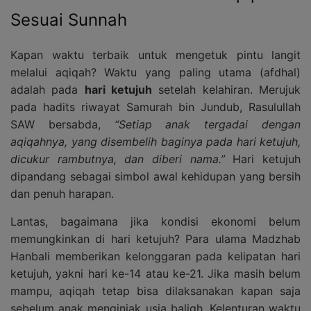
Sesuai Sunnah
Kapan waktu terbaik untuk mengetuk pintu langit
melalui aqiqah? Waktu yang paling utama (afdhal)
adalah pada
hari ketujuh
setelah kelahiran. Merujuk
pada hadits riwayat Samurah bin Jundub, Rasulullah
SAW bersabda,
“Setiap anak tergadai dengan
aqiqahnya, yang disembelih baginya pada hari ketujuh,
dicukur rambutnya, dan diberi nama.”
Hari ketujuh
dipandang sebagai simbol awal kehidupan yang bersih
dan penuh harapan.
Lantas, bagaimana jika kondisi ekonomi belum
memungkinkan di hari ketujuh? Para ulama Madzhab
Hanbali memberikan kelonggaran pada kelipatan hari
ketujuh, yakni hari ke-14 atau ke-21. Jika masih belum
mampu, aqiqah tetap bisa dilaksanakan kapan saja
sebelum anak menginjak usia baligh. Kelenturan waktu