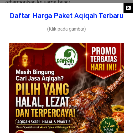
keharmonisan keluarga besar.
Daftar Harga Paket Aqiqah Terbaru
Estimasi Biaya dan Perencanaan
Anggaran
(Klik pada gambar)
Menghitung Kebutuhan Hewan Ternak
Langkah awal dalam menyusun anggaran adalah
memantau harga hewan ternak terkini. Untuk bayi
kembar laki-laki yang butuh empat ekor, tentu pos
anggarannya berbeda dengan bayi perempuan.
Pastikan Anda mendapatkan harga yang jujur dari
penyedia jasa atau peternak langsung.
Hati-hati dengan tawaran harga yang miring tapi tidak
masuk akal. Pastikan hewan yang Anda beli memenuhi
kriteria syariat, seperti umur yang cukup dan fisik yang
prima. Transparansi harga adalah kunci agar ibadah