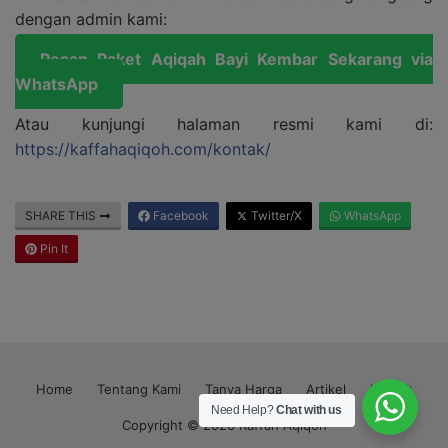
dengan admin kami:
Pesan Paket Aqiqah Bayi Kembar Sekarang via
WhatsApp
Atau kunjungi halaman resmi kami di:
https://kaffahaqiqoh.com/kontak/
SHARE THIS
Facebook
Twitter/X
WhatsApp
Pin It
Home
Tentang Kami
Tanya Harga
Artikel
Kontak
Need Help?
Chat with us
Copyright © 2026 Kaffah Aqiqoh